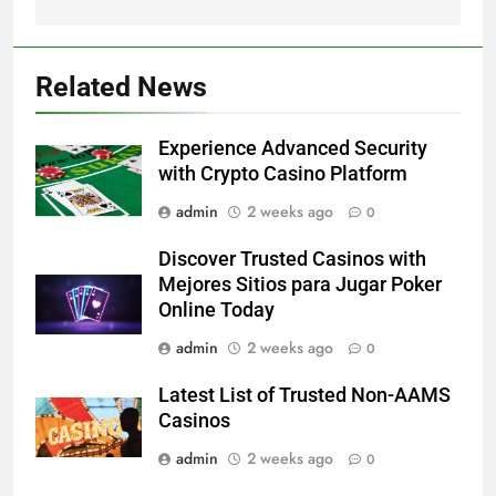
Related News
Experience Advanced Security
with Crypto Casino Platform
admin
2 weeks ago
0
Discover Trusted Casinos with
Mejores Sitios para Jugar Poker
Online Today
admin
2 weeks ago
0
Latest List of Trusted Non-AAMS
Casinos
admin
2 weeks ago
0