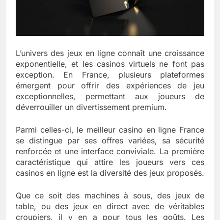
L’univers des jeux en ligne connaît une croissance
exponentielle, et les casinos virtuels ne font pas
exception. En France, plusieurs plateformes
émergent pour offrir des expériences de jeu
exceptionnelles, permettant aux joueurs de
déverrouiller un divertissement premium.
Parmi celles-ci, le meilleur casino en ligne France
se distingue par ses offres variées, sa sécurité
renforcée et une interface conviviale. La première
caractéristique qui attire les joueurs vers ces
casinos en ligne est la diversité des jeux proposés.
Que ce soit des machines à sous, des jeux de
table, ou des jeux en direct avec de véritables
croupiers, il y en a pour tous les goûts. Les