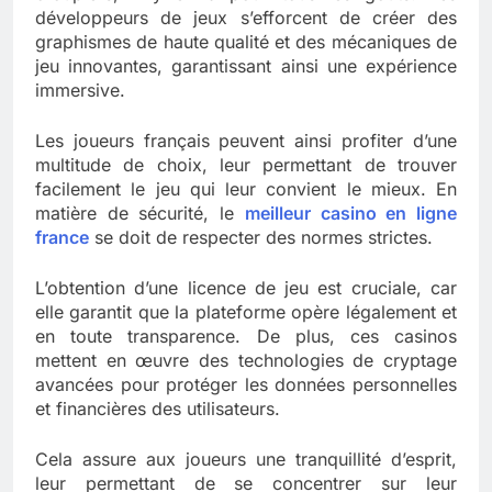
développeurs de jeux s’efforcent de créer des
graphismes de haute qualité et des mécaniques de
jeu innovantes, garantissant ainsi une expérience
immersive.
Les joueurs français peuvent ainsi profiter d’une
multitude de choix, leur permettant de trouver
facilement le jeu qui leur convient le mieux. En
matière de sécurité, le
meilleur casino en ligne
france
se doit de respecter des normes strictes.
L’obtention d’une licence de jeu est cruciale, car
elle garantit que la plateforme opère légalement et
en toute transparence. De plus, ces casinos
mettent en œuvre des technologies de cryptage
avancées pour protéger les données personnelles
et financières des utilisateurs.
Cela assure aux joueurs une tranquillité d’esprit,
leur permettant de se concentrer sur leur