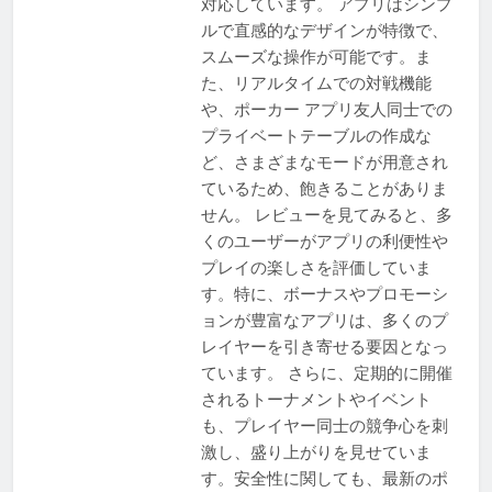
対応しています。 アプリはシンプ
ルで直感的なデザインが特徴で、
スムーズな操作が可能です。ま
た、リアルタイムでの対戦機能
や、ポーカー アプリ友人同士での
プライベートテーブルの作成な
ど、さまざまなモードが用意され
ているため、飽きることがありま
せん。 レビューを見てみると、多
くのユーザーがアプリの利便性や
プレイの楽しさを評価していま
す。特に、ボーナスやプロモーシ
ョンが豊富なアプリは、多くのプ
レイヤーを引き寄せる要因となっ
ています。 さらに、定期的に開催
されるトーナメントやイベント
も、プレイヤー同士の競争心を刺
激し、盛り上がりを見せていま
す。安全性に関しても、最新のポ