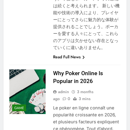
は続くと考えられます。 新しい機
能や技術の導入により、プレイヤ
ーにとってさらに魅力的な体験が
提供されることでしょう。ポーカ
ーを愛する人々にとって、これら
のアプリは欠かせない存在となっ
ていくに違いありません。
Read Full News
Why Poker Online Is
Popular in 2026
admin
3 months
ago
0
3 mins
Le poker en ligne connaît une
GAME
popularité croissante en 2026,
et plusieurs facteurs expliquent
ce phénomène. Tout d’abord,