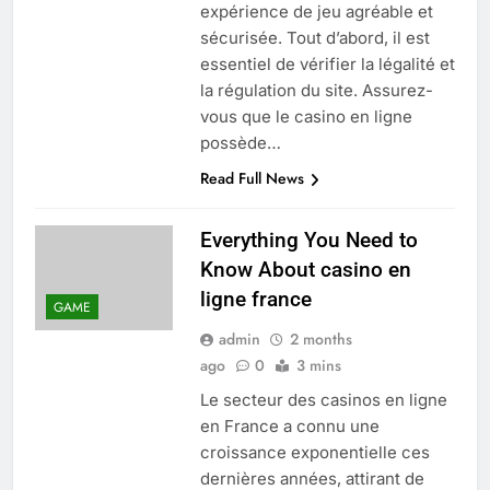
expérience de jeu agréable et
sécurisée. Tout d’abord, il est
essentiel de vérifier la légalité et
la régulation du site. Assurez-
vous que le casino en ligne
possède…
Read Full News
Everything You Need to
Know About casino en
ligne france
GAME
admin
2 months
ago
0
3 mins
Le secteur des casinos en ligne
en France a connu une
croissance exponentielle ces
dernières années, attirant de