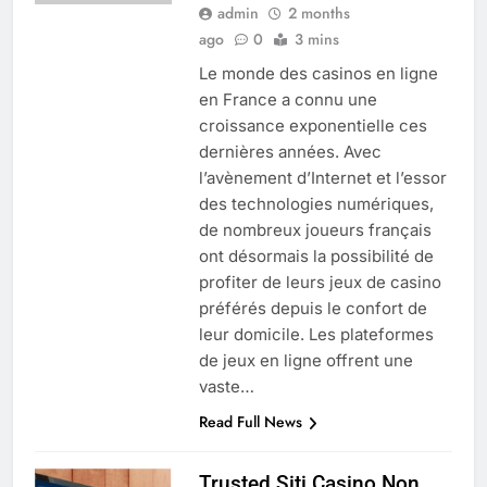
admin
2 months
ago
0
3 mins
Le monde des casinos en ligne
en France a connu une
croissance exponentielle ces
dernières années. Avec
l’avènement d’Internet et l’essor
des technologies numériques,
de nombreux joueurs français
ont désormais la possibilité de
profiter de leurs jeux de casino
préférés depuis le confort de
leur domicile. Les plateformes
de jeux en ligne offrent une
vaste…
Read Full News
Trusted Siti Casino Non