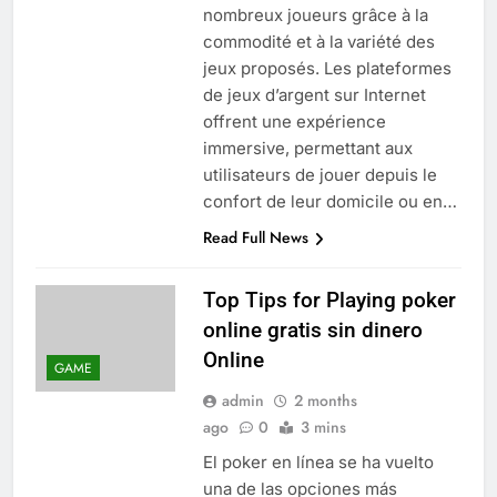
nombreux joueurs grâce à la
commodité et à la variété des
jeux proposés. Les plateformes
de jeux d’argent sur Internet
offrent une expérience
immersive, permettant aux
utilisateurs de jouer depuis le
confort de leur domicile ou en…
Read Full News
Top Tips for Playing poker
online gratis sin dinero
Online
GAME
admin
2 months
ago
0
3 mins
El poker en línea se ha vuelto
una de las opciones más