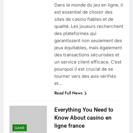
Dans le monde du jeu en ligne, il
est essentiel de choisir des
sites de casino fiables et de
qualité. Les joueurs recherchent
des plateformes qui
garantissent non seulement des
jeux équitables, mais également
des transactions sécurisées et
un service client efficace. C’est
pourquoi il est crucial de se
tourner vers des avis vérifiés
et…
Read Full News
Everything You Need to
Know About casino en
ligne france
GAME