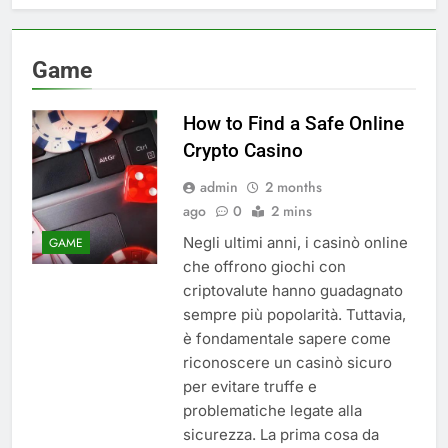
Game
How to Find a Safe Online
Crypto Casino
admin
2 months
ago
0
2 mins
Negli ultimi anni, i casinò online
GAME
che offrono giochi con
criptovalute hanno guadagnato
sempre più popolarità. Tuttavia,
è fondamentale sapere come
riconoscere un casinò sicuro
per evitare truffe e
problematiche legate alla
sicurezza. La prima cosa da