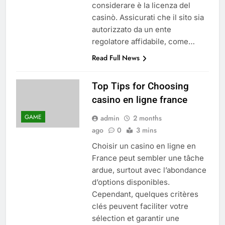
considerare è la licenza del
casinò. Assicurati che il sito sia
autorizzato da un ente
regolatore affidabile, come…
Read Full News
Top Tips for Choosing
casino en ligne france
GAME
admin
2 months
ago
0
3 mins
Choisir un casino en ligne en
France peut sembler une tâche
ardue, surtout avec l’abondance
d’options disponibles.
Cependant, quelques critères
clés peuvent faciliter votre
sélection et garantir une