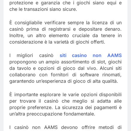
protezione e garanzia che i giochi siano equi e
che le transazioni siano sicure.
È consigliabile verificare sempre la licenza di un
casinò prima di registrarsi e depositare denaro.
Inoltre, un altro elemento cruciale da tenere in
considerazione è la varietà di giochi offerti.
I migliori casinò
siti casino non AAMS
propongono un ampio assortimento di slot, giochi
da tavolo e opzioni di gioco dal vivo. Alcuni siti
collaborano con fornitori di software rinomati,
garantendo un’esperienza di gioco di alta qualità.
È importante esplorare le varie opzioni disponibili
per trovare il casinò che meglio si adatta alle
proprie preferenze. La sicurezza dei pagamenti è
un’altra preoccupazione fondamentale.
I casinò non AAMS devono offrire metodi di