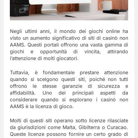
Negli ultimi anni, il mondo dei giochi online ha
visto un aumento significativo di siti di casinò non
AAMS. Questi portali offrono una vasta gamma di
giochi e opportunità di vincita, attirando
l’attenzione di molti giocatori.
Tuttavia, è fondamentale prestare attenzione
quando si scelgono questi siti, poiché non tutti
offrono le stesse garanzie di sicurezza e
affidabilità. Uno dei principali aspetti da
considerare quando si esplorano i casinò non
AAMS è la licenza di gioco.
Molti di questi siti operano sotto licenze rilasciate
da giurisdizioni come Malta, Gibilterra o Curacao.
Queste licenze possono fornire un certo grado di