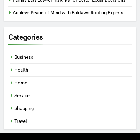
Family Law Lawyer Insights for Better Legal Decisions
Achieve Peace of Mind with Fairlawn Roofing Experts
Categories
Business
Health
Home
Service
Shopping
Travel