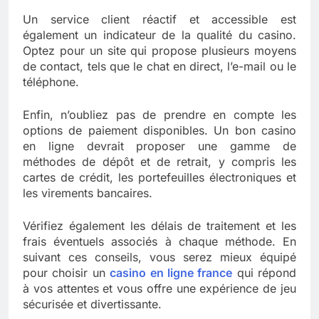
Un service client réactif et accessible est
également un indicateur de la qualité du casino.
Optez pour un site qui propose plusieurs moyens
de contact, tels que le chat en direct, l’e-mail ou le
téléphone.
Enfin, n’oubliez pas de prendre en compte les
options de paiement disponibles. Un bon casino
en ligne devrait proposer une gamme de
méthodes de dépôt et de retrait, y compris les
cartes de crédit, les portefeuilles électroniques et
les virements bancaires.
Vérifiez également les délais de traitement et les
frais éventuels associés à chaque méthode. En
suivant ces conseils, vous serez mieux équipé
pour choisir un
casino en ligne france
qui répond
à vos attentes et vous offre une expérience de jeu
sécurisée et divertissante.