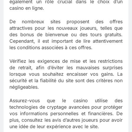
également un rôle crucial dans le choix d’un
casino en ligne.
De nombreux sites proposent des offres
attractives pour les nouveaux joueurs, telles que
des bonus de bienvenue ou des tours gratuits.
Cependant, il est important de lire attentivement
les conditions associées à ces offres.
Vérifiez les exigences de mise et les restrictions
de retrait, afin d’éviter les mauvaises surprises
lorsque vous souhaitez encaisser vos gains. La
sécurité et la fiabilité du site sont des critères non
négligeables.
Assurez-vous que le casino utilise des
technologies de cryptage avancées pour protéger
vos informations personnelles et financières. De
plus, consultez les avis d’autres joueurs pour avoir
une idée de leur expérience avec le site.