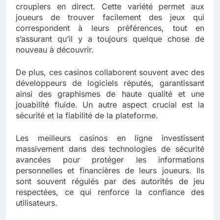
croupiers en direct. Cette variété permet aux
joueurs de trouver facilement des jeux qui
correspondent à leurs préférences, tout en
s’assurant qu’il y a toujours quelque chose de
nouveau à découvrir.
De plus, ces casinos collaborent souvent avec des
développeurs de logiciels réputés, garantissant
ainsi des graphismes de haute qualité et une
jouabilité fluide. Un autre aspect crucial est la
sécurité et la fiabilité de la plateforme.
Les meilleurs casinos en ligne investissent
massivement dans des technologies de sécurité
avancées pour protéger les informations
personnelles et financières de leurs joueurs. Ils
sont souvent régulés par des autorités de jeu
respectées, ce qui renforce la confiance des
utilisateurs.