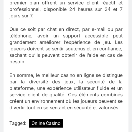
premier plan offrent un service client réactif et
professionnel, disponible 24 heures sur 24 et 7
jours sur 7.
Que ce soit par chat en direct, par e-mail ou par
téléphone, avoir un support accessible peut
grandement améliorer l’expérience de jeu. Les
joueurs doivent se sentir soutenus et en confiance,
sachant qu’ils peuvent obtenir de l’aide en cas de
besoin.
En somme, le meilleur casino en ligne se distingue
par la diversité des jeux, la sécurité de la
plateforme, une expérience utilisateur fluide et un
service client de qualité. Ces éléments combinés
créent un environnement où les joueurs peuvent se
divertir tout en se sentant en sécurité et valorisés.
Tagged:
Online Casino