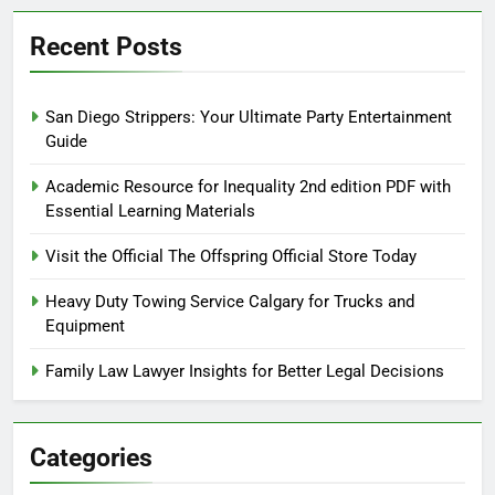
Recent Posts
San Diego Strippers: Your Ultimate Party Entertainment
Guide
Academic Resource for Inequality 2nd edition PDF with
Essential Learning Materials
Visit the Official The Offspring Official Store Today
Heavy Duty Towing Service Calgary for Trucks and
Equipment
Family Law Lawyer Insights for Better Legal Decisions
Categories