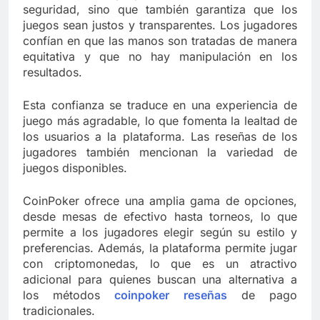
seguridad, sino que también garantiza que los
juegos sean justos y transparentes. Los jugadores
confían en que las manos son tratadas de manera
equitativa y que no hay manipulación en los
resultados.
Esta confianza se traduce en una experiencia de
juego más agradable, lo que fomenta la lealtad de
los usuarios a la plataforma. Las reseñas de los
jugadores también mencionan la variedad de
juegos disponibles.
CoinPoker ofrece una amplia gama de opciones,
desde mesas de efectivo hasta torneos, lo que
permite a los jugadores elegir según su estilo y
preferencias. Además, la plataforma permite jugar
con criptomonedas, lo que es un atractivo
adicional para quienes buscan una alternativa a
los métodos
coinpoker reseñas
de pago
tradicionales.