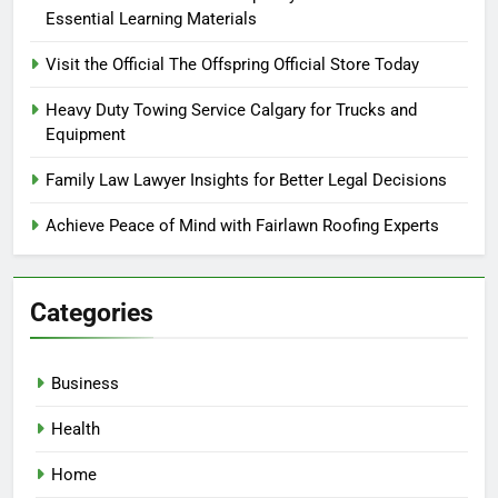
Essential Learning Materials
Visit the Official The Offspring Official Store Today
Heavy Duty Towing Service Calgary for Trucks and
Equipment
Family Law Lawyer Insights for Better Legal Decisions
Achieve Peace of Mind with Fairlawn Roofing Experts
Categories
Business
Health
Home