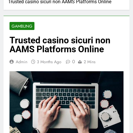
Trusted casino sicuri non AAMS Platforms Online
GAMBLING
Trusted casino sicuri non
AAMS Platforms Online
0
Admin
3 Months Ago
2 Mins