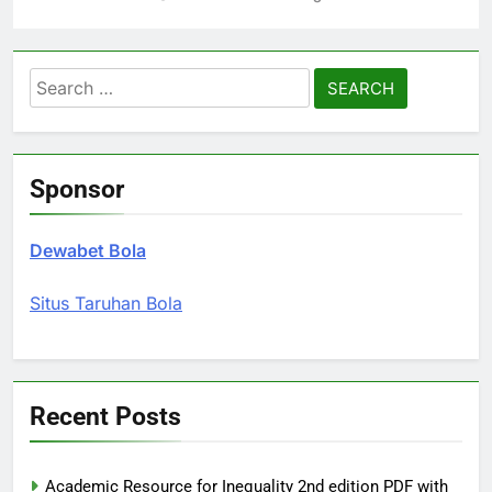
Search
for:
Sponsor
Dewabet Bola
Situs Taruhan Bola
Recent Posts
Academic Resource for Inequality 2nd edition PDF with