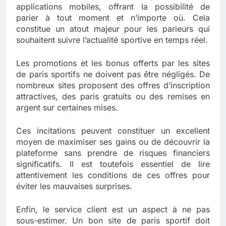
applications mobiles, offrant la possibilité de
parier à tout moment et n’importe où. Cela
constitue un atout majeur pour les parieurs qui
souhaitent suivre l’actualité sportive en temps réel.
Les promotions et les bonus offerts par les sites
de paris sportifs ne doivent pas être négligés. De
nombreux sites proposent des offres d’inscription
attractives, des paris gratuits ou des remises en
argent sur certaines mises.
Ces incitations peuvent constituer un excellent
moyen de maximiser ses gains ou de découvrir la
plateforme sans prendre de risques financiers
significatifs. Il est toutefois essentiel de lire
attentivement les conditions de ces offres pour
éviter les mauvaises surprises.
Enfin, le service client est un aspect à ne pas
sous-estimer. Un bon site de paris sportif doit