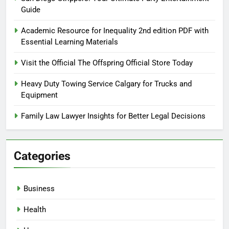
Guide
Academic Resource for Inequality 2nd edition PDF with
Essential Learning Materials
Visit the Official The Offspring Official Store Today
Heavy Duty Towing Service Calgary for Trucks and
Equipment
Family Law Lawyer Insights for Better Legal Decisions
Categories
Business
Health