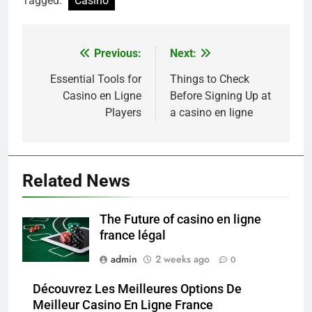
Tagged:
Casino
Previous:
Next:
Post
navigation
Essential Tools for
Things to Check
Casino en Ligne
Before Signing Up at
Players
a casino en ligne
Related News
The Future of casino en ligne
france légal
admin
2 weeks ago
0
Découvrez Les Meilleures Options De
Meilleur Casino En Ligne France