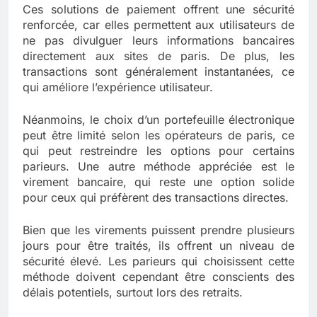
Ces solutions de paiement offrent une sécurité
renforcée, car elles permettent aux utilisateurs de
ne pas divulguer leurs informations bancaires
directement aux sites de paris. De plus, les
transactions sont généralement instantanées, ce
qui améliore l’expérience utilisateur.
Néanmoins, le choix d’un portefeuille électronique
peut être limité selon les opérateurs de paris, ce
qui peut restreindre les options pour certains
parieurs. Une autre méthode appréciée est le
virement bancaire, qui reste une option solide
pour ceux qui préfèrent des transactions directes.
Bien que les virements puissent prendre plusieurs
jours pour être traités, ils offrent un niveau de
sécurité élevé. Les parieurs qui choisissent cette
méthode doivent cependant être conscients des
délais potentiels, surtout lors des retraits.