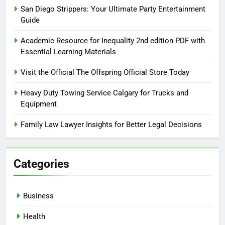
San Diego Strippers: Your Ultimate Party Entertainment
Guide
Academic Resource for Inequality 2nd edition PDF with
Essential Learning Materials
Visit the Official The Offspring Official Store Today
Heavy Duty Towing Service Calgary for Trucks and
Equipment
Family Law Lawyer Insights for Better Legal Decisions
Categories
Business
Health