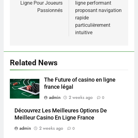
Ligne Pour Joueurs
ligne performant
Passionnés
proposant navigation
rapide
particulièrement
intuitive
Related News
The Future of casino en ligne
france légal
admin
2 weeks ago
0
Découvrez Les Meilleures Options De
Meilleur Casino En Ligne France
admin
2 weeks ago
0