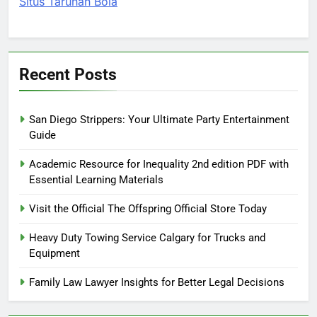
Situs Taruhan Bola
Recent Posts
San Diego Strippers: Your Ultimate Party Entertainment
Guide
Academic Resource for Inequality 2nd edition PDF with
Essential Learning Materials
Visit the Official The Offspring Official Store Today
Heavy Duty Towing Service Calgary for Trucks and
Equipment
Family Law Lawyer Insights for Better Legal Decisions