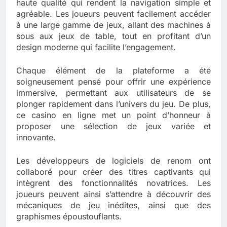
haute qualité qui rendent la navigation simple et
agréable. Les joueurs peuvent facilement accéder
à une large gamme de jeux, allant des machines à
sous aux jeux de table, tout en profitant d’un
design moderne qui facilite l’engagement.
Chaque élément de la plateforme a été
soigneusement pensé pour offrir une expérience
immersive, permettant aux utilisateurs de se
plonger rapidement dans l’univers du jeu. De plus,
ce casino en ligne met un point d’honneur à
proposer une sélection de jeux variée et
innovante.
Les développeurs de logiciels de renom ont
collaboré pour créer des titres captivants qui
intègrent des fonctionnalités novatrices. Les
joueurs peuvent ainsi s’attendre à découvrir des
mécaniques de jeu inédites, ainsi que des
graphismes époustouflants.