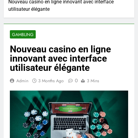
Nouveau casino en ligne innovant avec interface
utilisateur élégante
GAMBLING
Nouveau casino en ligne
innovant avec interface
utilisateur élégante
0
Admin
3 Months Ago
3 Mins