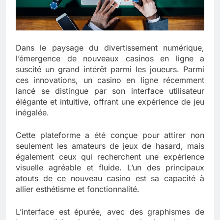
Dans le paysage du divertissement numérique,
l’émergence de nouveaux casinos en ligne a
suscité un grand intérêt parmi les joueurs. Parmi
ces innovations, un casino en ligne récemment
lancé se distingue par son interface utilisateur
élégante et intuitive, offrant une expérience de jeu
inégalée.
Cette plateforme a été conçue pour attirer non
seulement les amateurs de jeux de hasard, mais
également ceux qui recherchent une expérience
visuelle agréable et fluide. L’un des principaux
atouts de ce nouveau casino est sa capacité à
allier esthétisme et fonctionnalité.
L’interface est épurée, avec des graphismes de