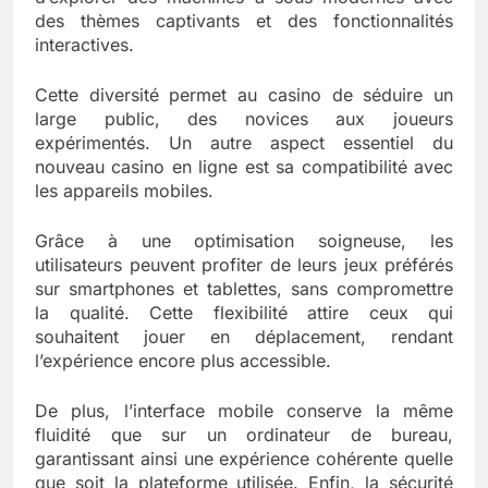
des thèmes captivants et des fonctionnalités
interactives.
Cette diversité permet au casino de séduire un
large public, des novices aux joueurs
expérimentés. Un autre aspect essentiel du
nouveau casino en ligne est sa compatibilité avec
les appareils mobiles.
Grâce à une optimisation soigneuse, les
utilisateurs peuvent profiter de leurs jeux préférés
sur smartphones et tablettes, sans compromettre
la qualité. Cette flexibilité attire ceux qui
souhaitent jouer en déplacement, rendant
l’expérience encore plus accessible.
De plus, l’interface mobile conserve la même
fluidité que sur un ordinateur de bureau,
garantissant ainsi une expérience cohérente quelle
que soit la plateforme utilisée. Enfin, la sécurité