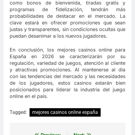
como bonos de bienvenida, tiradas gratis y
programas de fidelización, tendrán más
probabilidades de destacar en el mercado. La
clave estará en ofrecer promociones que sean
justas y transparentes, sin condiciones ocultas que
puedan desanimar a los nuevos jugadores.
En conclusión, los mejores casinos online para
España en 2026 se caracterizarán por su
regulación, variedad de juegos, atención al cliente
y atractivas promociones. Al mantenerse al día
con las tendencias del mercado y las necesidades
de los jugadores, estos casinos estarán bien
posicionados para liderar la industria del juego
online en el país.
Tagged:
mejores casinos online españa