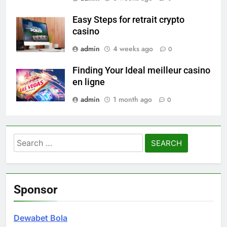
Easy Steps for retrait crypto
casino
admin
4 weeks ago
0
Finding Your Ideal meilleur casino
en ligne
admin
1 month ago
0
Search
for:
Sponsor
Dewabet Bola