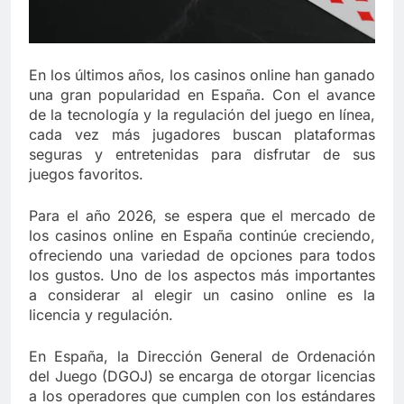
En los últimos años, los casinos online han ganado
una gran popularidad en España. Con el avance
de la tecnología y la regulación del juego en línea,
cada vez más jugadores buscan plataformas
seguras y entretenidas para disfrutar de sus
juegos favoritos.
Para el año 2026, se espera que el mercado de
los casinos online en España continúe creciendo,
ofreciendo una variedad de opciones para todos
los gustos. Uno de los aspectos más importantes
a considerar al elegir un casino online es la
licencia y regulación.
En España, la Dirección General de Ordenación
del Juego (DGOJ) se encarga de otorgar licencias
a los operadores que cumplen con los estándares