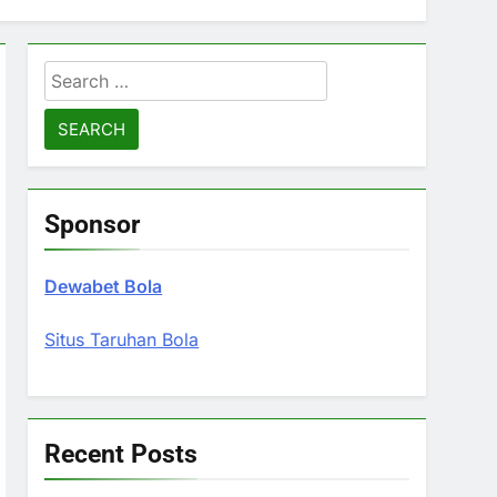
Search
for:
Sponsor
Dewabet Bola
Situs Taruhan Bola
Recent Posts