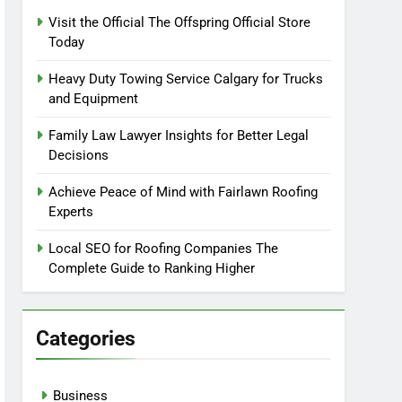
Visit the Official The Offspring Official Store
Today
Heavy Duty Towing Service Calgary for Trucks
and Equipment
Family Law Lawyer Insights for Better Legal
Decisions
Achieve Peace of Mind with Fairlawn Roofing
Experts
Local SEO for Roofing Companies The
Complete Guide to Ranking Higher
Categories
Business