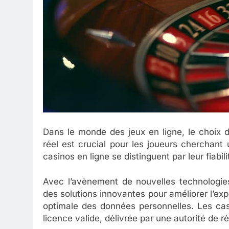
Dans le monde des jeux en ligne, le choix 
réel est crucial pour les joueurs cherchant
casinos en ligne se distinguent par leur fiabilit
Avec l’avènement de nouvelles technologie
des solutions innovantes pour améliorer l’exp
optimale des données personnelles. Les cas
licence valide, délivrée par une autorité de r