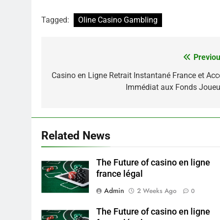
Tagged:
Oline Casino Gambling
Previou
Post
navigation
Casino en Ligne Retrait Instantané France et Acc
Immédiat aux Fonds Joueu
Related News
The Future of casino en ligne
france légal
Admin
2 Weeks Ago
0
The Future of casino en ligne