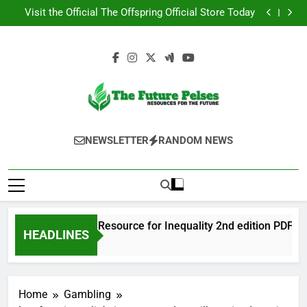
Academic Resource for Inequality 2nd edition PDF
Skip
with Essential Learning Materials
Visit the Official The Offspring Official Store Today
to
Heavy Duty Towing Service Calgary for Trucks and
Equipment
Family Law Lawyer Insights for Better Legal
content
Decisions
Academic Resource for Inequality 2nd edition PDF
with Essential Learning Materials
Visit the Official The Offspring Official Store Today
Heavy Duty Towing Service Calgary for Trucks and
Equipment
Family Law Lawyer Insights for Better Legal
Decisions
The Future
Resources For The Future
NEWSLETTER
RANDOM NEWS
Pelses
Academic Resource for Inequality 2nd edition PDF with
HEADLINES
8 Hours Ago
Home
Gambling