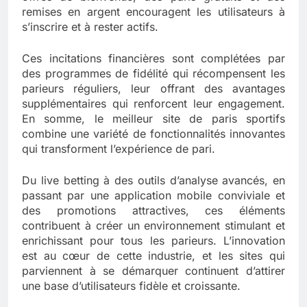
remises en argent encouragent les utilisateurs à
s’inscrire et à rester actifs.
Ces incitations financières sont complétées par
des programmes de fidélité qui récompensent les
parieurs réguliers, leur offrant des avantages
supplémentaires qui renforcent leur engagement.
En somme, le meilleur site de paris sportifs
combine une variété de fonctionnalités innovantes
qui transforment l’expérience de pari.
Du live betting à des outils d’analyse avancés, en
passant par une application mobile conviviale et
des promotions attractives, ces éléments
contribuent à créer un environnement stimulant et
enrichissant pour tous les parieurs. L’innovation
est au cœur de cette industrie, et les sites qui
parviennent à se démarquer continuent d’attirer
une base d’utilisateurs fidèle et croissante.