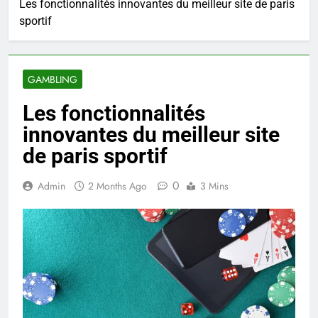
Les fonctionnalités innovantes du meilleur site de paris
sportif
GAMBLING
Les fonctionnalités
innovantes du meilleur site
de paris sportif
0
Admin
2 Months Ago
3 Mins