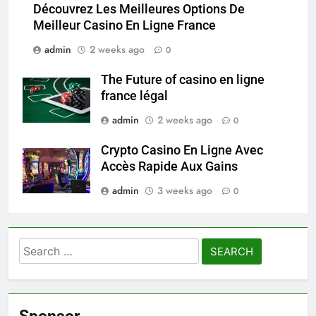
Découvrez Les Meilleures Options De
Meilleur Casino En Ligne France
admin
2 weeks ago
0
The Future of casino en ligne
france légal
admin
2 weeks ago
0
Crypto Casino En Ligne Avec
Accès Rapide Aux Gains
admin
3 weeks ago
0
Search
for: