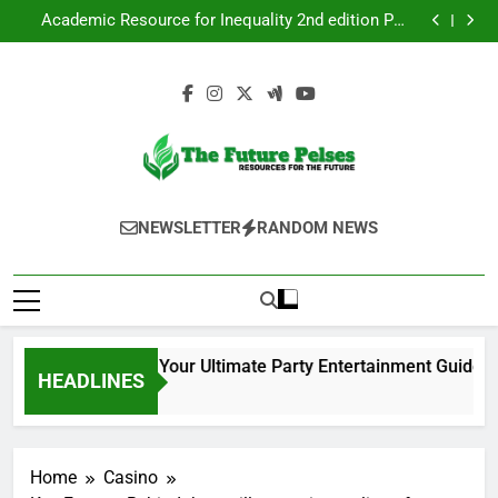
San Diego Strippers: Your Ultimate Party
Skip
Entertainment Guide
Academic Resource for Inequality 2nd edition PDF
to
with Essential Learning Materials
Visit the Official The Offspring Official Store Today
Heavy Duty Towing Service Calgary for Trucks and
content
Equipment
San Diego Strippers: Your Ultimate Party
Entertainment Guide
Academic Resource for Inequality 2nd edition PDF
with Essential Learning Materials
Visit the Official The Offspring Official Store Today
Heavy Duty Towing Service Calgary for Trucks and
Equipment
The Future
Resources For The Future
NEWSLETTER
RANDOM NEWS
Pelses
n Diego Strippers: Your Ultimate Party Entertainment Guide
HEADLINES
ays Ago
Home
Casino