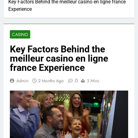
Key Factors Behind the meilleur casino en ligne france
Experience
CASINO
Key Factors Behind the
meilleur casino en ligne
france Experience
0
Admin
2 Months Ago
3 Mins