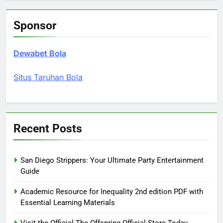
Sponsor
Dewabet Bola
Situs Taruhan Bola
Recent Posts
San Diego Strippers: Your Ultimate Party Entertainment
Guide
Academic Resource for Inequality 2nd edition PDF with
Essential Learning Materials