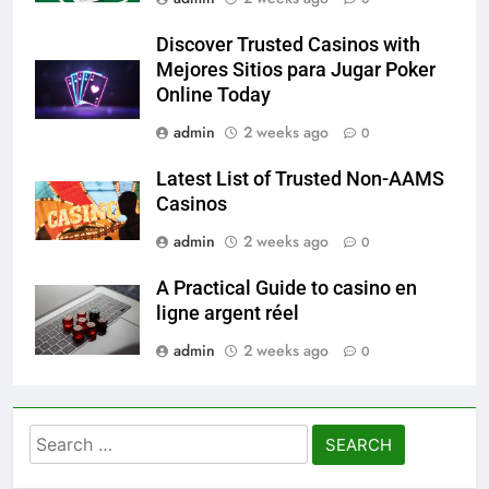
Discover Trusted Casinos with
Mejores Sitios para Jugar Poker
Online Today
admin
2 weeks ago
0
Latest List of Trusted Non-AAMS
Casinos
admin
2 weeks ago
0
A Practical Guide to casino en
ligne argent réel
admin
2 weeks ago
0
Search
for: