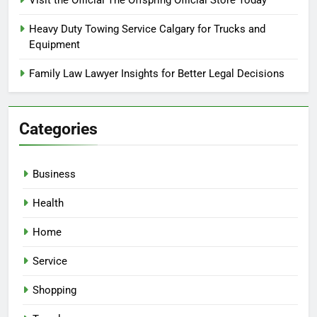
Visit the Official The Offspring Official Store Today
Heavy Duty Towing Service Calgary for Trucks and
Equipment
Family Law Lawyer Insights for Better Legal Decisions
Categories
Business
Health
Home
Service
Shopping