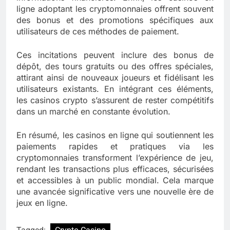
ligne adoptant les cryptomonnaies offrent souvent
des bonus et des promotions spécifiques aux
utilisateurs de ces méthodes de paiement.
Ces incitations peuvent inclure des bonus de
dépôt, des tours gratuits ou des offres spéciales,
attirant ainsi de nouveaux joueurs et fidélisant les
utilisateurs existants. En intégrant ces éléments,
les casinos crypto s’assurent de rester compétitifs
dans un marché en constante évolution.
En résumé, les casinos en ligne qui soutiennent les
paiements rapides et pratiques via les
cryptomonnaies transforment l’expérience de jeu,
rendant les transactions plus efficaces, sécurisées
et accessibles à un public mondial. Cela marque
une avancée significative vers une nouvelle ère de
jeux en ligne.