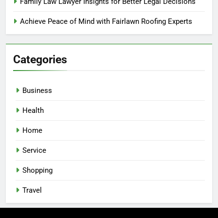
Family Law Lawyer Insights for Better Legal Decisions
Achieve Peace of Mind with Fairlawn Roofing Experts
Categories
Business
Health
Home
Service
Shopping
Travel