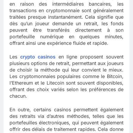
en raison des intermédiaires bancaires, les
transactions en cryptomonnaie sont généralement
traitées presque instantanément. Cela signifie que
dès qu’un joueur demande un retrait, les fonds
peuvent être transférés directement à son
portefeuille numérique en quelques minutes,
offrant ainsi une expérience fluide et rapide.
Les
crypto casinos
en ligne proposent souvent
plusieurs options de retrait, permettant aux joueurs
de choisir la méthode qui leur convient le mieux.
Les cryptomonnaies populaires comme le Bitcoin,
l’Ethereum et le Litecoin sont souvent disponibles,
offrant des choix variés selon les préférences de
chacun.
En outre, certains casinos permettent également
des retraits via d’autres méthodes, telles que les
portefeuilles électroniques, qui peuvent également
offrir des délais de traitement rapides. Cela donne