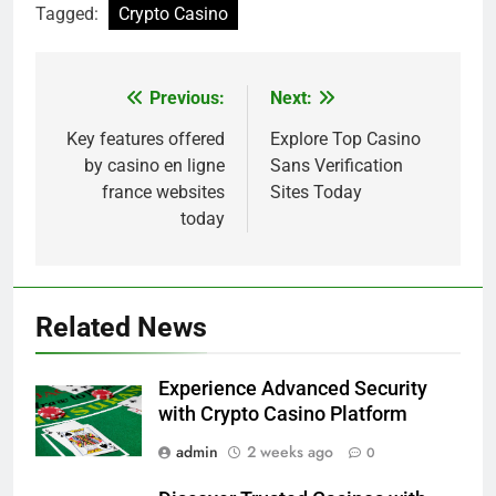
Tagged:
Crypto Casino
Previous:
Next:
Post
navigation
Key features offered
Explore Top Casino
by casino en ligne
Sans Verification
france websites
Sites Today
today
Related News
Experience Advanced Security
with Crypto Casino Platform
admin
2 weeks ago
0