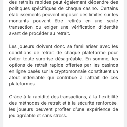
des retraits rapides peut également dépendre des
politiques spécifiques de chaque casino. Certains
établissements peuvent imposer des limites sur les
montants pouvant être retirés en une seule
transaction ou exiger une vérification d’identité
avant de procéder au retrait.
Les joueurs doivent donc se familiariser avec les
conditions de retrait de chaque plateforme pour
éviter toute surprise désagréable. En somme, les
options de retrait rapide offertes par les casinos
en ligne basés sur la cryptomonnaie constituent un
atout indéniable qui contribue à l’attrait de ces
plateformes.
Grâce à la rapidité des transactions, à la flexibilité
des méthodes de retrait et à la sécurité renforcée,
les joueurs peuvent profiter d’une expérience de
jeu agréable et sans stress.