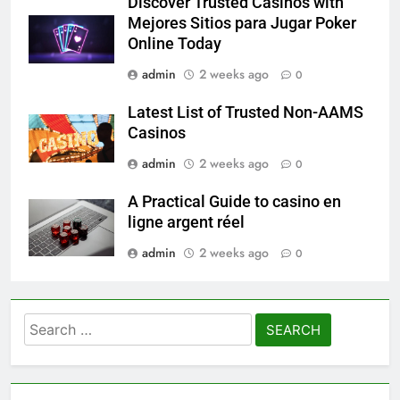
Discover Trusted Casinos with
Mejores Sitios para Jugar Poker
Online Today
admin
2 weeks ago
0
Latest List of Trusted Non-AAMS
Casinos
admin
2 weeks ago
0
A Practical Guide to casino en
ligne argent réel
admin
2 weeks ago
0
Search
for: