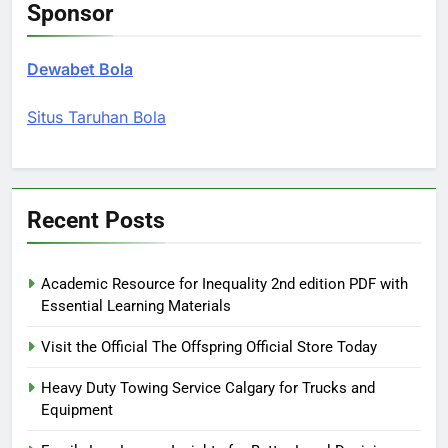
Sponsor
Dewabet Bola
Situs Taruhan Bola
Recent Posts
Academic Resource for Inequality 2nd edition PDF with
Essential Learning Materials
Visit the Official The Offspring Official Store Today
Heavy Duty Towing Service Calgary for Trucks and
Equipment