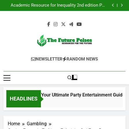
San Diego Strippers: Your Ultimate Party
Skip
Entertainment Guide
Academic Resource for Inequality 2nd edition PDF
to
with Essential Learning Materials
Visit the Official The Offspring Official Store Today
Heavy Duty Towing Service Calgary for Trucks and
content
Equipment
San Diego Strippers: Your Ultimate Party
Entertainment Guide
Academic Resource for Inequality 2nd edition PDF
with Essential Learning Materials
Visit the Official The Offspring Official Store Today
Heavy Duty Towing Service Calgary for Trucks and
Equipment
The Future
Resources For The Future
NEWSLETTER
RANDOM NEWS
Pelses
n Diego Strippers: Your Ultimate Party Entertainment Guide
HEADLINES
Hours Ago
Home
Gambling