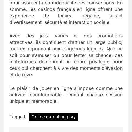
pour assurer la confidentialité des transactions. En
somme, les casinos français en ligne offrent une
expérience de loisirs inégalée, alliant
divertissement, sécurité et interaction sociale.
Avec des jeux variés et des promotions
attractives, ils continuent d’attirer un large public,
tout en répondant aux exigences légales. Que ce
soit pour s’amuser ou pour tenter sa chance, ces
plateformes demeurent un choix privilégié pour
ceux qui cherchent à vivre des moments d’évasion
et de rêve.
Le plaisir de jouer en ligne s’impose comme une
activité incontournable, rendant chaque session
unique et mémorable.
Tagged:
Online gambling play