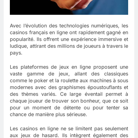
Avec l’évolution des technologies numériques, les
casinos français en ligne ont rapidement gagné en
popularité. Ils offrent une expérience immersive et
ludique, attirant des millions de joueurs à travers le
pays.
Les plateformes de jeux en ligne proposent une
vaste gamme de jeux, allant des classiques
comme le poker et la roulette aux machines à sous
modernes avec des graphismes époustouflants et
des thèmes variés. Ce large éventail permet à
chaque joueur de trouver son bonheur, que ce soit
pour un moment de détente ou pour tenter sa
chance de manière plus sérieuse.
Les casinos en ligne ne se limitent pas seulement
aux jeux de hasard. Ils intègrent également des