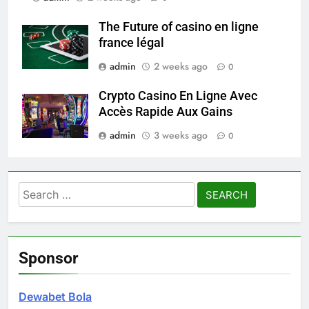
The Future of casino en ligne
france légal
admin
2 weeks ago
0
Crypto Casino En Ligne Avec
Accès Rapide Aux Gains
admin
3 weeks ago
0
Search
for:
Sponsor
Dewabet Bola