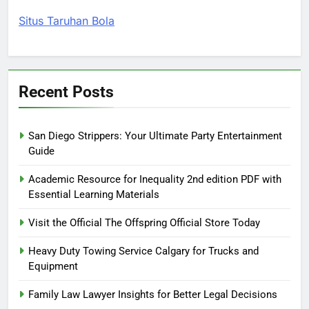
Situs Taruhan Bola
Recent Posts
San Diego Strippers: Your Ultimate Party Entertainment
Guide
Academic Resource for Inequality 2nd edition PDF with
Essential Learning Materials
Visit the Official The Offspring Official Store Today
Heavy Duty Towing Service Calgary for Trucks and
Equipment
Family Law Lawyer Insights for Better Legal Decisions