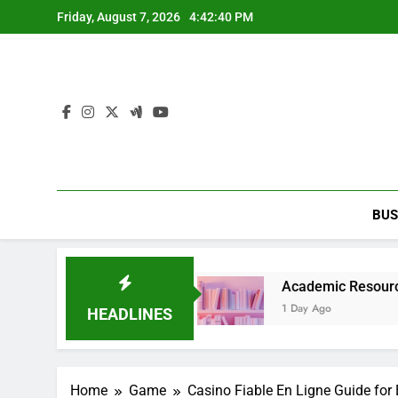
Skip
Friday, August 7, 2026
4:42:41 PM
to
content
BUS
ertainment Guide
Academic Resource for Inequa
1 Day Ago
HEADLINES
Home
Game
Casino Fiable En Ligne Guide for