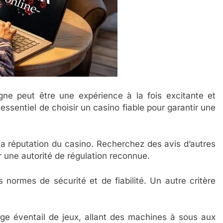
ne peut être une expérience à la fois excitante et
 essentiel de choisir un casino fiable pour garantir une
la réputation du casino. Recherchez des avis d’autres
ar une autorité de régulation reconnue.
 normes de sécurité et de fiabilité. Un autre critère
arge éventail de jeux, allant des machines à sous aux