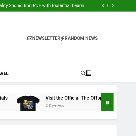
ers: Your Ultimate Party Entertainment Guide
ity 2nd edition PDF with Essential Learning
Materials
the Official The Offspring Official Store Today
g Service Calgary for Trucks and Equipment
ers: Your Ultimate Party Entertainment Guide
ity 2nd edition PDF with Essential Learning
Materials
the Official The Offspring Official Store Today
NEWSLETTER
RANDOM NEWS
g Service Calgary for Trucks and Equipment
AVEL
Visit the Official The Offspring Official Store Today
2 Days Ago