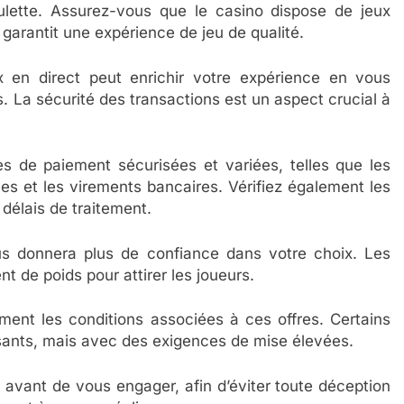
ulette. Assurez-vous que le casino dispose de jeux
garantit une expérience de jeu de qualité.
x en direct peut enrichir votre expérience en vous
s. La sécurité des transactions est un aspect crucial à
s de paiement sécurisées et variées, telles que les
ques et les virements bancaires. Vérifiez également les
s délais de traitement.
s donnera plus de confiance dans votre choix. Les
 de poids pour attirer les joueurs.
ement les conditions associées à ces offres. Certains
sants, mais avec des exigences de mise élevées.
avant de vous engager, afin d’éviter toute déception