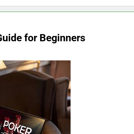
Guide for Beginners