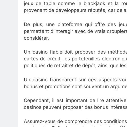
jeux de table comme le blackjack et la ro
provenant de développeurs réputés, car cela 
De plus, une plateforme qui offre des jeu
permettant d’interagir avec de vrais croupier
considérer.
Un casino fiable doit proposer des méthode
cartes de crédit, les portefeuilles électroni
politiques de retrait et de dépôt, ainsi que le
Un casino transparent sur ces aspects vou
bonus et promotions sont souvent un argument
Cependant, il est important de lire attentiv
casinos peuvent proposer des bonus intéres
Assurez-vous de comprendre ces conditions 