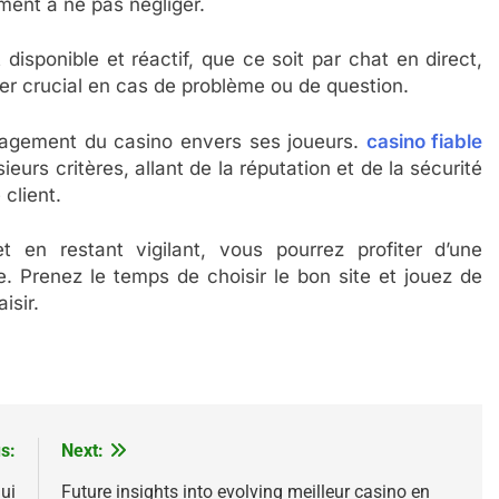
lément à ne pas négliger.
 disponible et réactif, que ce soit par chat en direct,
rer crucial en cas de problème ou de question.
ngagement du casino envers ses joueurs.
casino fiable
urs critères, allant de la réputation et de la sécurité
 client.
 en restant vigilant, vous pourrez profiter d’une
e. Prenez le temps de choisir le bon site et jouez de
isir.
s:
Next:
ui
Future insights into evolving meilleur casino en