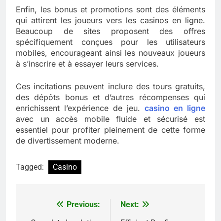
Enfin, les bonus et promotions sont des éléments
qui attirent les joueurs vers les casinos en ligne.
Beaucoup de sites proposent des offres
spécifiquement conçues pour les utilisateurs
mobiles, encourageant ainsi les nouveaux joueurs
à s’inscrire et à essayer leurs services.
Ces incitations peuvent inclure des tours gratuits,
des dépôts bonus et d’autres récompenses qui
enrichissent l’expérience de jeu.
casino en ligne
avec un accès mobile fluide et sécurisé est
essentiel pour profiter pleinement de cette forme
de divertissement moderne.
Tagged:
Casino
Previous:
Next:
Post