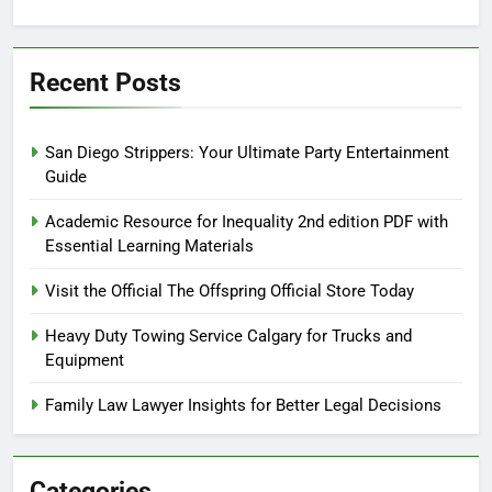
Recent Posts
San Diego Strippers: Your Ultimate Party Entertainment
Guide
Academic Resource for Inequality 2nd edition PDF with
Essential Learning Materials
Visit the Official The Offspring Official Store Today
Heavy Duty Towing Service Calgary for Trucks and
Equipment
Family Law Lawyer Insights for Better Legal Decisions
Categories