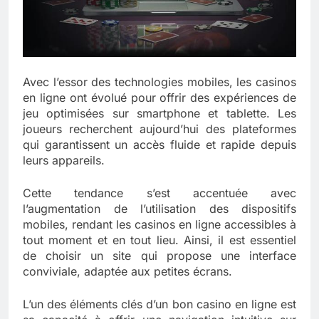
Avec l’essor des technologies mobiles, les casinos
en ligne ont évolué pour offrir des expériences de
jeu optimisées sur smartphone et tablette. Les
joueurs recherchent aujourd’hui des plateformes
qui garantissent un accès fluide et rapide depuis
leurs appareils.
Cette tendance s’est accentuée avec
l’augmentation de l’utilisation des dispositifs
mobiles, rendant les casinos en ligne accessibles à
tout moment et en tout lieu. Ainsi, il est essentiel
de choisir un site qui propose une interface
conviviale, adaptée aux petites écrans.
L’un des éléments clés d’un bon casino en ligne est