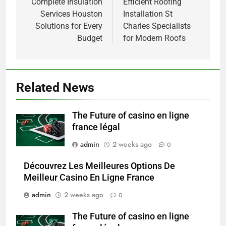
navigation
Complete Insulation
Efficient Roofing
Services Houston
Installation St
Solutions for Every
Charles Specialists
Budget
for Modern Roofs
Related News
The Future of casino en ligne
france légal
admin
2 weeks ago
0
Découvrez Les Meilleures Options De
Meilleur Casino En Ligne France
admin
2 weeks ago
0
The Future of casino en ligne