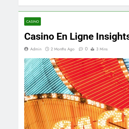
CASINO
Casino En Ligne Insight
0
Admin
2 Months Ago
3 Mins