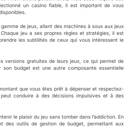
ctionné un casino fiable, il est important de vous
disponibles.
e gamme de jeux, allant des machines à sous aux jeux
 Chaque jeu a ses propres règles et stratégies, il est
endre les subtilités de ceux qui vous intéressent le
 versions gratuites de leurs jeux, ce qui permet de
rer son budget est une autre composante essentielle
montant que vous êtes prêt à dépenser et respectez-
 peut conduire à des décisions impulsives et à des
tenir le plaisir du jeu sans tomber dans l’addiction. En
nt des outils de gestion de budget, permettant aux