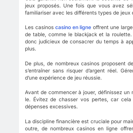
jeux proposés. Une fois que vous avez séle
familiariser avec les différents types de jeux 
Les casinos
casino en ligne
offrent une larg
de table, comme le blackjack et la roulette.
donc judicieux de consacrer du temps à appr
plus.
De plus, de nombreux casinos proposent des
s’entraîner sans risquer d’argent réel. Gé
d’une expérience de jeu réussie.
Avant de commencer à jouer, définissez un 
le. Évitez de chasser vos pertes, car cela
dépenses excessives.
La discipline financière est cruciale pour main
outre, de nombreux casinos en ligne offre