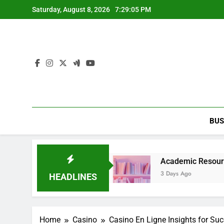
Skip
Saturday, August 8, 2026
7:29:05 PM
to
content
BUS
tertainment Guide
Academic Resource for Inequ
3 Days Ago
HEADLINES
Home
Casino
Casino En Ligne Insights for Suc