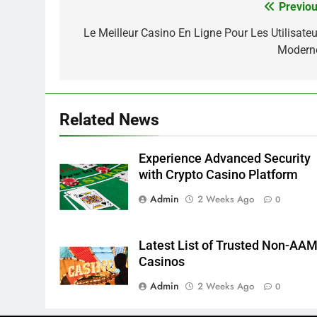
Previou
Post
navigation
Le Meilleur Casino En Ligne Pour Les Utilisateu
Modern
Related News
Experience Advanced Security
with Crypto Casino Platform
Admin
2 Weeks Ago
0
Latest List of Trusted Non-AA
Casinos
Admin
2 Weeks Ago
0