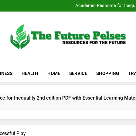
San Diego Stripp
Academic Resource for Inequal
Visit 
Heavy Duty Towin
San Diego Stripp
Academic Resource for Inequal
Visit 
Heavy Duty Towin
The Future Pelses
Resources For The Future
INESS
HEALTH
HOME
SERVICE
SHOPPING
TR
ality 2nd edition PDF with Essential Learning Materials
cessful Play