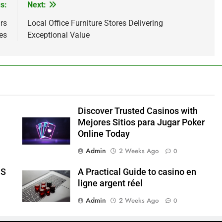
s:
Next:
rs
Local Office Furniture Stores Delivering
es
Exceptional Value
Discover Trusted Casinos with
Mejores Sitios para Jugar Poker
Online Today
Admin
2 Weeks Ago
0
MS
A Practical Guide to casino en
ligne argent réel
Admin
2 Weeks Ago
0