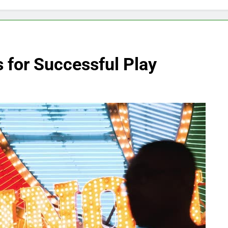
s for Successful Play