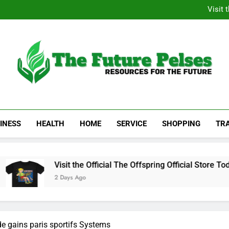
Academic Resource for Inequal
Visit 
Heavy Duty Towin
Family La
Academic Resource for Inequal
Visit 
Heavy Duty Towin
Family La
The Future Pelses
Resources For The Future
INESS
HEALTH
HOME
SERVICE
SHOPPING
TR
Visit the Official The Offspring Official Store Today
2 Days Ago
de gains paris sportifs Systems