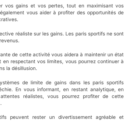
r vos gains et vos pertes, tout en maximisant vos
 également vous aider à profiter des opportunités de
ratives.
ctive réaliste sur les gains. Les paris sportifs ne sont
 revenus.
ante de cette activité vous aidera à maintenir un état
et en respectant vos limites, vous pourrez continuer à
s la désillusion.
systèmes de limite de gains dans les paris sportifs
échie. En vous informant, en restant analytique, en
attentes réalistes, vous pourrez profiter de cette
.
tifs peuvent rester un divertissement agréable et