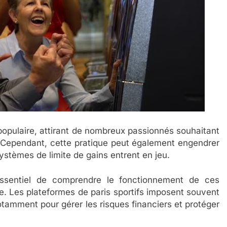
 populaire, attirant de nombreux passionnés souhaitant
. Cependant, cette pratique peut également engendrer
systèmes de limite de gains entrent en jeu.
t essentiel de comprendre le fonctionnement de ces
e. Les plateformes de paris sportifs imposent souvent
otamment pour gérer les risques financiers et protéger