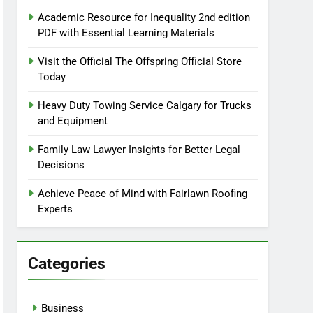
Academic Resource for Inequality 2nd edition
PDF with Essential Learning Materials
Visit the Official The Offspring Official Store
Today
Heavy Duty Towing Service Calgary for Trucks
and Equipment
Family Law Lawyer Insights for Better Legal
Decisions
Achieve Peace of Mind with Fairlawn Roofing
Experts
Categories
Business