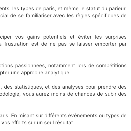
nts, les types de paris, et même le statut du parieur.
ucial de se familiariser avec les règles spécifiques de
iper vos gains potentiels et éviter les surprises
a frustration est de ne pas se laisser emporter par
actions passionnées, notamment lors de compétitions
dopter une approche analytique.
, des statistiques, et des analyses pour prendre des
thodologie, vous aurez moins de chances de subir des
 paris. En misant sur différents événements ou types de
vos efforts sur un seul résultat.