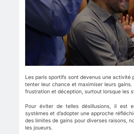
Les paris sportifs sont devenus une activité
tenter leur chance et maximiser leurs gains
frustration et déception, surtout lorsque les 
Pour éviter de telles désillusions, il es
systèmes et d’adopter une approche réfléchi
des limites de gains pour diverses raisons, n
les joueurs.