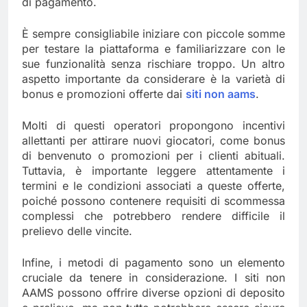
di pagamento.
È sempre consigliabile iniziare con piccole somme
per testare la piattaforma e familiarizzare con le
sue funzionalità senza rischiare troppo. Un altro
aspetto importante da considerare è la varietà di
bonus e promozioni offerte dai
siti non aams
.
Molti di questi operatori propongono incentivi
allettanti per attirare nuovi giocatori, come bonus
di benvenuto o promozioni per i clienti abituali.
Tuttavia, è importante leggere attentamente i
termini e le condizioni associati a queste offerte,
poiché possono contenere requisiti di scommessa
complessi che potrebbero rendere difficile il
prelievo delle vincite.
Infine, i metodi di pagamento sono un elemento
cruciale da tenere in considerazione. I siti non
AAMS possono offrire diverse opzioni di deposito