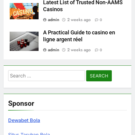
Latest List of Trusted Non-AAMS
Casinos
admin
2 weeks ago
0
A Practical Guide to casino en
ligne argent réel
admin
2 weeks ago
0
Search
for:
Sponsor
Dewabet Bola
Situs Taruhan Bola