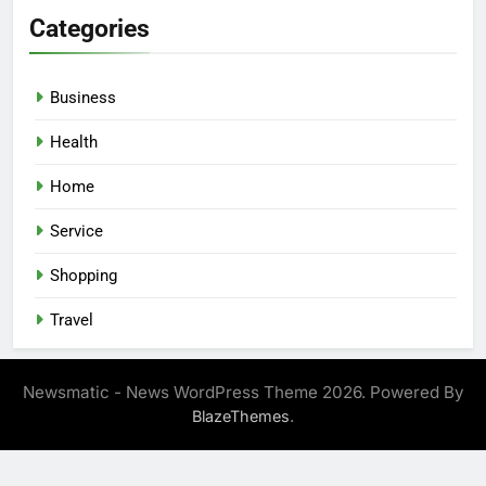
Categories
Business
Health
Home
Service
Shopping
Travel
Newsmatic - News WordPress Theme 2026. Powered By
.
BlazeThemes