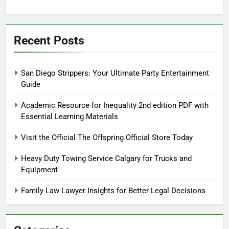
Recent Posts
San Diego Strippers: Your Ultimate Party Entertainment
Guide
Academic Resource for Inequality 2nd edition PDF with
Essential Learning Materials
Visit the Official The Offspring Official Store Today
Heavy Duty Towing Service Calgary for Trucks and
Equipment
Family Law Lawyer Insights for Better Legal Decisions