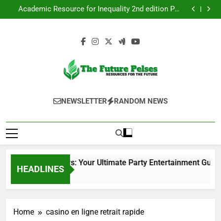
San Diego Strippers: Your Ultimate Party
Skip
Entertainment Guide
Academic Resource for Inequality 2nd edition PDF
to
with Essential Learning Materials
Visit the Official The Offspring Official Store Today
Heavy Duty Towing Service Calgary for Trucks and
content
Equipment
San Diego Strippers: Your Ultimate Party
Entertainment Guide
Academic Resource for Inequality 2nd edition PDF
with Essential Learning Materials
Visit the Official The Offspring Official Store Today
Heavy Duty Towing Service Calgary for Trucks and
Equipment
The Future
Resources For The Future
NEWSLETTER
RANDOM NEWS
Pelses
San Diego Strippers: Your Ultimate Party Entertainment Guide
HEADLINES
3 Days Ago
Home
casino en ligne retrait rapide