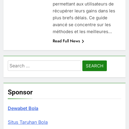
permettant aux utilisateurs de
récupérer leurs gains dans les
plus brefs délais. Ce guide
avancé se concentre sur les
méthodes et les meilleures…
Read Full News
Search
for:
Sponsor
Dewabet Bola
Situs Taruhan Bola