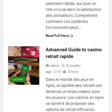
paiement rapide, qui joue un
rôle crucial dans la satisfaction
des utilisateurs. Comprendre
comment ces systèmes
fonctionnent peut…
Read Full News
Advanced Guide to casino
retrait rapide
admin
2 months
ago
0
3 mins
Dans le monde des jeux en
CASINO
ligne, la rapidité des retraits est
devenue un enjeu majeur pour
les joueurs. Les casinos en ligne
se doivent de proposer des
options de retrait efficaces,