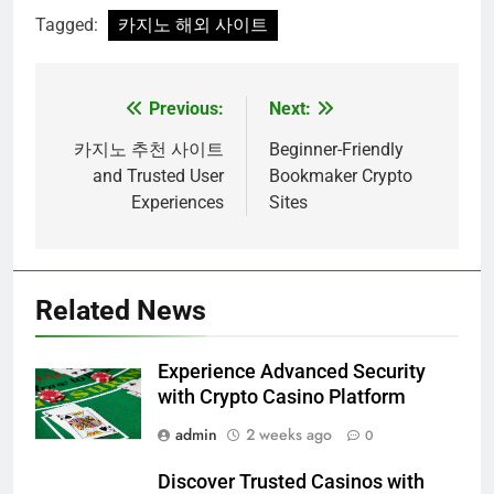
Tagged:
카지노 해외 사이트
Previous:
Next:
Post
navigation
카지노 추천 사이트
Beginner-Friendly
and Trusted User
Bookmaker Crypto
Experiences
Sites
Related News
Experience Advanced Security
with Crypto Casino Platform
admin
2 weeks ago
0
Discover Trusted Casinos with