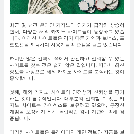
최근 몇 년간 온라인 카지노의 인기가 급격히 상승하
면서, 다양한 해외 카지노 사이트들이 등장하고 있습
니다. 이러한 사이트들은 각기 다른 게임과 보너스, 프
로모션을 제공하여 사용자들의 관심을 끌고 있습니다.
하지만 많은 선택지 속에서 안전하고 신뢰할 수 있는
사이트를 찾는 것은 쉽지 않은 일입니다. 따라서 최신
정보를 바탕으로 해외 카지노 사이트를 분석하는 것이
중요합니다.
첫째, 해외 카지노 사이트의 안전성과 신뢰성을 평가
하는 것이 필수적입니다. 대부분의 신뢰할 수 있는 카
지노 사이트는 라이센스를 보유하고 있으며, 공정한
게임을 보장하기 위해 독립적인 감사 기관에 의해 검
증됩니다.
이러한 사이트들은 플레이어의 개인 정보와 자금을 보